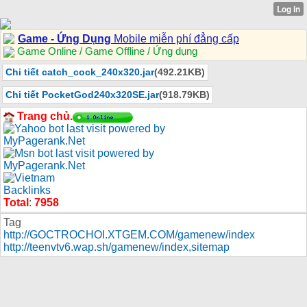
Game - Ứng Dụng
Mobile miễn phí đẳng cấp
Game Online / Game Offline / Ứng dụng
Chi tiết catch_cock_240x320.jar
(492.21KB)
Chi tiết PocketGod240x320SE.jar
(918.79KB)
Trang chủ.
Total
:
7958
Tag
http://GOCTROCHOI.XTGEM.COM/gamenew/index
http://teenvtv6.wap.sh/gamenew/index
,
sitemap