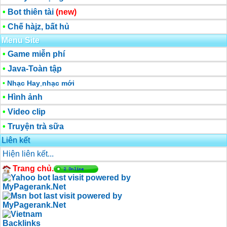
•
Bot thiên tài
(new)
•
Chế hàjz, bất hủ
Menu Site
•
Game miễn phí
•
Java-Toàn tập
•
Nhạc Hay
,
nhạc mới
•
Hình ảnh
•
Video clip
•
Truyện trà sữa
Liên kết
Hiện liên kết...
Trang chủ.