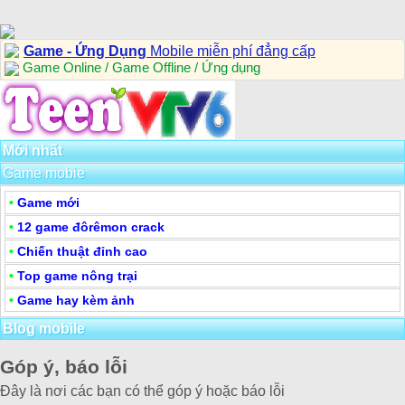
Game - Ứng Dụng
Mobile miễn phí đẳng cấp
Game Online / Game Offline / Ứng dụng
Mới nhất
Game mobie
•
Game mới
•
12 game đôrêmon crack
•
Chiến thuật đỉnh cao
•
Top game nông trại
•
Game hay kèm ảnh
Blog mobile
Góp ý, báo lỗi
Đây là nơi các bạn có thể góp ý hoặc báo lỗi