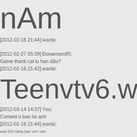
nAm
[2012-02-16 21:44]
wanbi:
wAp SiTe HaNg DaU vIeT nAm
[2012-02-27 05:39]
Đoraemon95:
Game thank cat tu han dâu?
[2012-02-16 21:42]
wanbi:
Teenvtv6.w
[2012-03-14 14:37]
You:
Coment o bao loi anh
[2012-02-16 21:44]
wanbi:
wAp SiTe HaNg DaU vIeT nAm