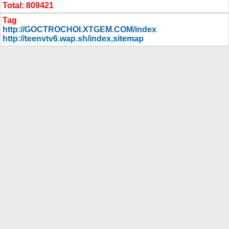
Total
:
809421
Tag
http://GOCTROCHOI.XTGEM.COM/index
http://teenvtv6.wap.sh/index
,
sitemap