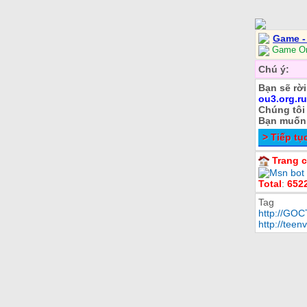
Game 
Game Onl
Chú ý:
Bạn sẽ rơ
ou3.org.ru
Chúng tôi 
Bạn muốn t
> Tiếp tụ
Trang c
Total
:
652
Tag
http://G
http://tee