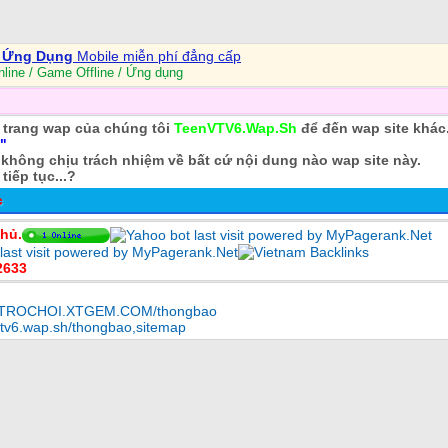
- Ứng Dụng
Mobile miễn phí đẳng cấp
ine / Game Offline / Ứng dụng
̀i trang wap của chúng tôi
TeenVTV6.Wap.Sh
để đến wap site khác
"
không chịu trách nhiệm về bất cứ nội dung nào wap site này.
iếp tục...?
c
hủ.
2633
OCTROCHOI.XTGEM.COM/thongbao
nvtv6.wap.sh/thongbao
,
sitemap