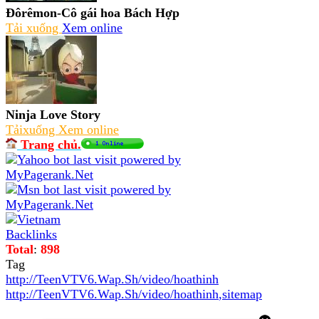
Đôrêmon-Cô gái hoa Bách Hợp
Tải xuống
Xem online
Ninja Love Story
Tảixuống
Xem online
Trang chủ.
Total
:
898
Tag
http://TeenVTV6.Wap.Sh/video/hoathinh
http://TeenVTV6.Wap.Sh/video/hoathinh
,
sitemap