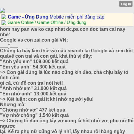
Game - Ứng Dụng
Mobile miễn phí đẳng cấp
Game Online / Game Offline / Ứng dụng
hom nay pan wa ko cap nhat dc,pa con doc tam cai nay
nhe'
Google vs con zai,con gái VN:
___*___
Chúng ta hãy làm thử vài câu search tại Google và xem kết
quảvề con trai và con gái, khá thú vị đấy:
"Anh yêu em" 109.000 kết quả
"Em yêu anh" 54.300 kết quả
~> Con gái đúng là lúc nào cũng kín đáo, chả chịu bày tỏ
tình cảm
gì cả, cứ để con trai nói hết!
"Anh nhớ em" 31.000 kết quả
"Em nhớ anh" 13.000 kết quả
~> Kết luận: con gái ít khi nhớ người yêu!
Nhưng mà:
"Chồng nhớ vợ" 477 kết quả
"Vợ nhớ chồng" 1.540 kết quả
~> Chứng tỏ đàn ông lấy vợ xong là hết nhớ vợ, phụ nữ thì
ngược
lại. Kể ra phụ nữ cũng vô lý nhỉ, lấy nhau rồi hàng ngày