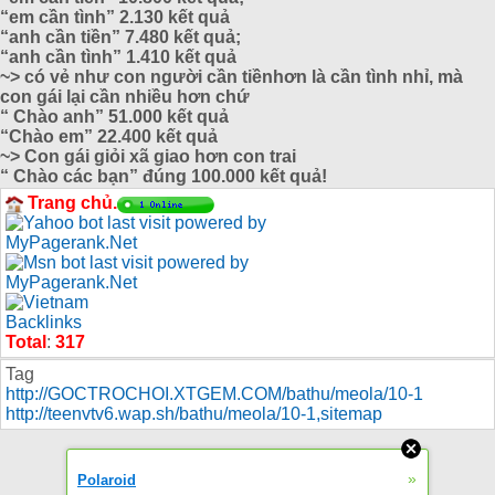
“em cần tình” 2.130 kết quả
“anh cần tiền” 7.480 kết quả;
“anh cần tình” 1.410 kết quả
~> có vẻ như con người cần tiềnhơn là cần tình nhỉ, mà
con gái lại cần nhiều hơn chứ
“ Chào anh” 51.000 kết quả
“Chào em” 22.400 kết quả
~> Con gái giỏi xã giao hơn con trai
“ Chào các bạn” đúng 100.000 kết quả!
Trang chủ.
Total
:
317
Tag
http://GOCTROCHOI.XTGEM.COM/bathu/meola/10-1
http://teenvtv6.wap.sh/bathu/meola/10-1
,
sitemap
»
Polaroid