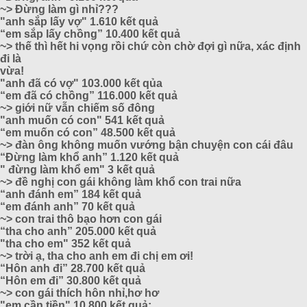
~> Đừng làm gì nhỉ???
"anh sắp lấy vợ" 1.610 kết quả
“em sắp lấy chồng” 10.400 kết quả
~> thế thì hết hi vọng rồi chứ còn chờ đợi gì nữa, xác định
đi là
vừa!
"anh đã có vợ" 103.000 kết qủa
“em đã có chồng” 116.000 kết quả
~> giới nữ vẫn chiếm số đông
"anh muốn có con" 541 kết quả
“em muốn có con” 48.500 kết quả
~> đàn ông không muốn vướng bận chuyện con cái đâu
“Đừng làm khổ anh” 1.120 kết quả
" đừng làm khổ em" 3 kết quả
~> đề nghị con gái không làm khổ con trai nữa
“anh đánh em” 184 kết quả
“em đánh anh” 70 kết quả
~> con trai thô bạo hơn con gái
“tha cho anh” 205.000 kết quả
"tha cho em" 352 kết quả
~> trời ạ, tha cho anh em đi chị em ơi!
“Hôn anh đi” 28.700 kết quả
“Hôn em đi” 30.800 kết quả
~> con gái thích hôn nhỉ,hơ hơ
"em cần tiền" 10.800 kết quả;