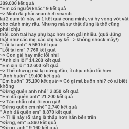
309.000 kết quả
"Em có người khác" 9 kết quả
~> Mình đã phải search đi search
lại 2 cụm từ này, vì 1 kết quả công minh, và hy vọng vớt vát
cho cánh mày râu. Nhưng mà sự thật đúng là thế cũng
phải chịu
thôi, con trai hay phụ bạc hơn con gái nhiều. (quả đúng
thật như các mẹ, các chị hay kể --> không shock mấy!)
“Lỗi tại anh” 5.560 kết quả
“Lỗi tại em” 7.760 kết quả
~> Con gái hay mắc lỗi nhỉ!
“Anh xin lỗi” 14.200 kết quả
“Em xin lỗi” 12.600 kết quả
~> Thế nhưng mà lại cứng đầu, ít chịu nhận lỗi hơn
“ Anh buồn” 19.400 kết quả
“Em buồn” 35.100 kết quả~> Có gì mà buồn nhỉ? có ai biết
không
“Đừng quên anh nhé” 2.050 kết quả
"Em đã quên anh" 21.200 kết quả
~> Tàn nhẫn nhỉ, ôi con gái!
“Đừng quên em nhé” 2.740 kết quả
“ Anh đã quên em” 8.870 kết quả
~> Tỉ lệ này rõ ràng là thấp hơn hẳn bên trên
“Đừng, em” 5.860 kết quả
"Đừng, anh" 9.160 kết quả