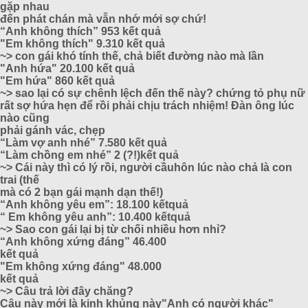
gặp nhau
đến phát chán mà vẫn nhớ mới sợ chứ!
“Anh không thích” 953 kết quả
"Em không thích" 9.310 kết quả
~> con gái khó tính thế, chả biết đường nào mà lần
"Anh hứa" 20.100 kết quả
"Em hứa" 860 kết quả
~> sao lại có sự chênh lệch đến thế này? chứng tỏ phụ nữ
rất sợ hứa hẹn để rồi phải chịu trách nhiệm! Đàn ông lúc
nào cũng
phải gánh vác, chẹp
“Làm vợ anh nhé” 7.580 kết quả
“Làm chồng em nhé” 2 (?!)kết quả
~> Cái này thì có lý rồi, người cầuhôn lúc nào chả là con
trai (thế
mà có 2 bạn gái mạnh dạn thế!)
“Anh không yêu em”: 18.100 kếtquả
“ Em không yêu anh”: 10.400 kếtquả
~> Sao con gái lại bị từ chối nhiều hơn nhỉ?
“Anh không xứng đáng” 46.400
kết quả
"Em không xứng đáng" 48.000
kết quả
~> Câu trả lời đây chăng?
Câu này mới là kinh khủng này"Anh có người khác"