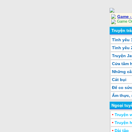
Game 
Game Onl
Truyện trà
Tình yêu 
Tình yêu 
Truyện J
Cửa tâm h
Những câu
Cát bụi
Để co sức
Ẩm thực,
Ngoại tuyê
•
Truyện 
•
Truyện 
•
Dài tập