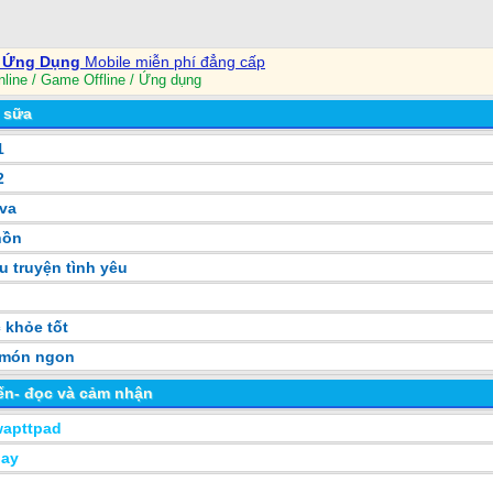
- Ứng Dụng
Mobile miễn phí đẳng cấp
ine / Game Offline / Ứng dụng
 sữa
1
2
ava
ồn
 truyện tình yêu
 khỏe tốt
 món ngon
́n- đọc và cảm nhận
wapttpad
hay