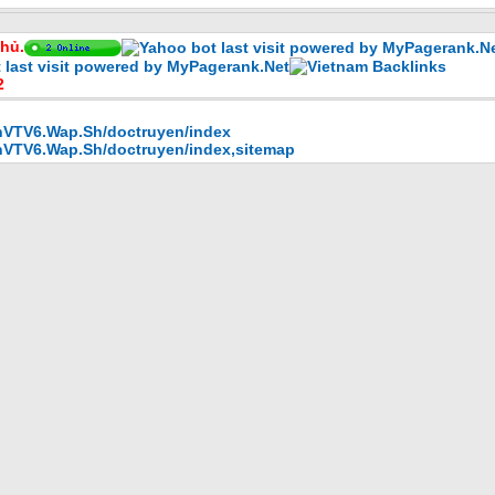
hủ.
2
enVTV6.Wap.Sh/doctruyen/index
enVTV6.Wap.Sh/doctruyen/index
,
sitemap