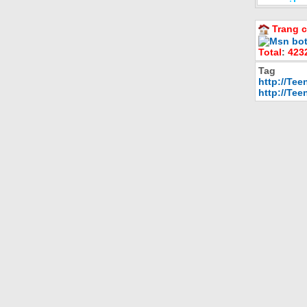
Trang c
Total
:
423
Tag
http://Te
http://Te