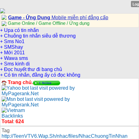
Game - Ứng Dụng
Mobile miễn phí đẳng cấp
Game Online / Game Offline / Ứng dụng
+ Upa có tin nhắn
+ Chuông tin nhắn siêu dễ thương
+ Sms No1
+ SMShay
+ Mới 2011
+ Wawa sms
+ Sms kinh dị
+ Đọc huyết thư đi bang chủ
+ Có tin nhắn, đằng ấy có đọc không
Trang chủ.
Total
:
624
Tag
http://TeenVTV6.Wap.Sh/nhac/files/NhacChuongTinNhan