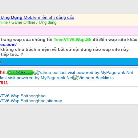
- Ứng Dụng
Mobile miễn phí đẳng cấp
ine / Game Offline / Ứng dụng
̀i trang wap của chúng tôi
TeenVTV6.Wap.Sh
để đến wap site khác
es.com/
không chịu trách nhiệm về bất cứ nội dung nào wap site này.
iếp tục...?
c
hủ.
7911
nVTV6.Wap.Sh/thongbao
nVTV6.Wap.Sh/thongbao
,
sitemap