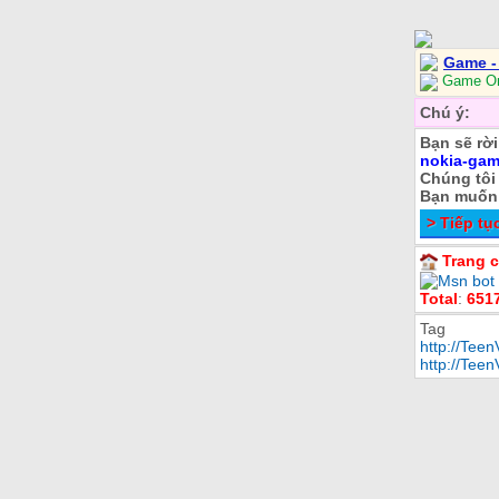
Game 
Game Onl
Chú ý:
Bạn sẽ rơ
nokia-gam
Chúng tôi 
Bạn muốn t
> Tiếp tụ
Trang c
Total
:
651
Tag
http://Tee
http://Tee