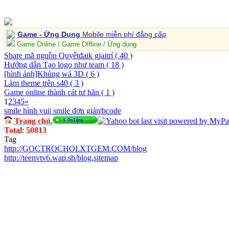
Game - Ứng Dụng
Mobile miễn phí đẳng cấp
Game Online / Game Offline / Ứng dụng
Share mã nguồn Quyếtđaik gjaitrí
( 40 )
Hướng dẫn Tạo logo như team
( 18 )
[hình ảnh]Khủng wá 3D
( 6 )
Làm theme trên s40
( 3 )
Game online thành cát tư hãn
( 1 )
1
2
3
4
5
»
smile hình vui
|
smile đơn giản
|
bcode
Trang chủ.
Total
:
50813
Tag
http://GOCTROCHOI.XTGEM.COM/blog
http://teenvtv6.wap.sh/blog
,
sitemap