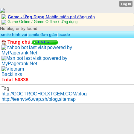
Game - Ứng Dụng
Mobile miễn phí đẳng cấp
Game Online / Game Offline / Ứng dụng
No blog entry found
smile hình vui
|
smile đơn giản
|
bcode
Trang chủ.
Total
:
50838
Tag
http://GOCTROCHOI.XTGEM.COM/blog
http://teenvtv6.wap.sh/blog
,
sitemap