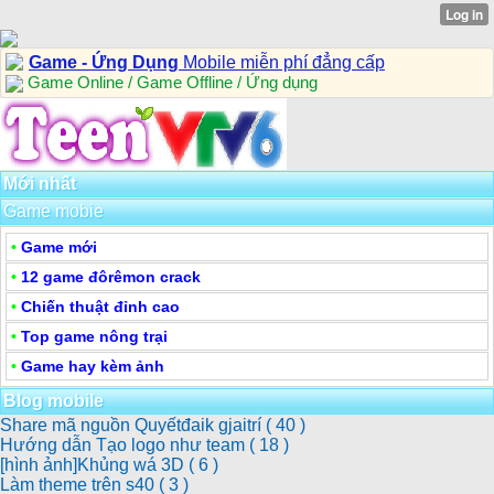
Game - Ứng Dụng
Mobile miễn phí đẳng cấp
Game Online / Game Offline / Ứng dụng
Mới nhất
Game mobie
•
Game mới
•
12 game đôrêmon crack
•
Chiến thuật đỉnh cao
•
Top game nông trại
•
Game hay kèm ảnh
Blog mobile
Share mã nguồn Quyếtđaik gjaitrí
( 40 )
Hướng dẫn Tạo logo như team
( 18 )
[hình ảnh]Khủng wá 3D
( 6 )
Làm theme trên s40
( 3 )