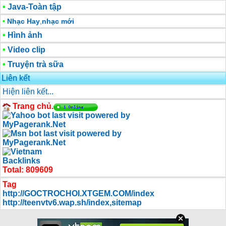
•
Java-Toàn tập
•
Nhạc Hay
,
nhạc mới
•
Hình ảnh
•
Video clip
•
Truyện trà sữa
Liên kết
Hiện liên kết...
Trang chủ.
Total
:
809609
Tag
http://GOCTROCHOI.XTGEM.COM/index
http://teenvtv6.wap.sh/index
,
sitemap