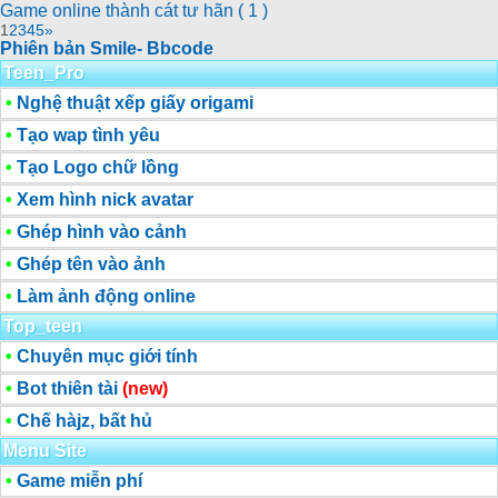
Game online thành cát tư hãn
( 1 )
1
2
3
4
5
»
Phiên bản Smile- Bbcode
Teen_Pro
•
Nghệ thuật xếp giấy origami
•
Tạo wap tình yêu
•
Tạo Logo chữ lồng
•
Xem hình nick avatar
•
Ghép hình vào cảnh
•
Ghép tên vào ảnh
•
Làm ảnh động online
Top_teen
•
Chuyên mục giới tính
•
Bot thiên tài
(new)
•
Chế hàjz, bất hủ
Menu Site
•
Game miễn phí